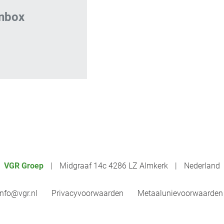
inbox
VGR Groep
Midgraaf 14c 4286 LZ Almkerk
Nederland
info@vgr.nl
Privacyvoorwaarden
Metaalunievoorwaarden